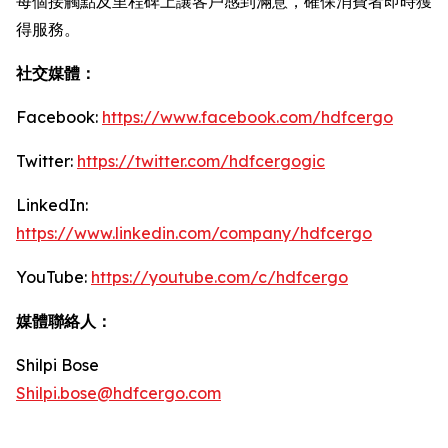
每個接觸點及里程碑上讓客戶感到滿意，確保消費者即時獲
得服務。
社交媒體：
Facebook:
https://www.facebook.com/hdfcergo
Twitter:
https://twitter.com/hdfcergogic
LinkedIn:
https://www.linkedin.com/company/hdfcergo
YouTube:
https://youtube.com/c/hdfcergo
媒體聯絡人：
Shilpi Bose
Shilpi.bose@hdfcergo.com