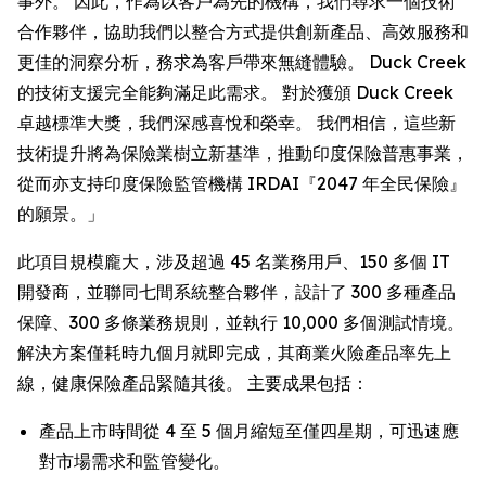
事外。 因此，作為以客戶為先的機構，我們尋求一個技術
合作夥伴，協助我們以整合方式提供創新產品、高效服務和
更佳的洞察分析，務求為客戶帶來無縫體驗。 Duck Creek
的技術支援完全能夠滿足此需求。 對於獲頒 Duck Creek
卓越標準大獎，我們深感喜悅和榮幸。 我們相信，這些新
技術提升將為保險業樹立新基準，推動印度保險普惠事業，
從而亦支持印度保險監管機構 IRDAI『2047 年全民保險』
的願景。」
此項目規模龐大，涉及超過 45 名業務用戶、150 多個 IT
開發商，並聯同七間系統整合夥伴，設計了 300 多種產品
保障、300 多條業務規則，並執行 10,000 多個測試情境。
解決方案僅耗時九個月就即完成，其商業火險產品率先上
線，健康保險產品緊隨其後。 主要成果包括：
產品上市時間從 4 至 5 個月縮短至僅四星期，可迅速應
對市場需求和監管變化。