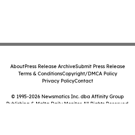
About
Press Release Archive
Submit Press Release
Terms & Conditions
Copyright/DMCA Policy
Privacy Policy
Contact
© 1995-2026 Newsmatics Inc. dba Affinity Group
Publishing & Malta Daily Monitor. All Rights Reserved.
Cookie Settings / Your Privacy Choices