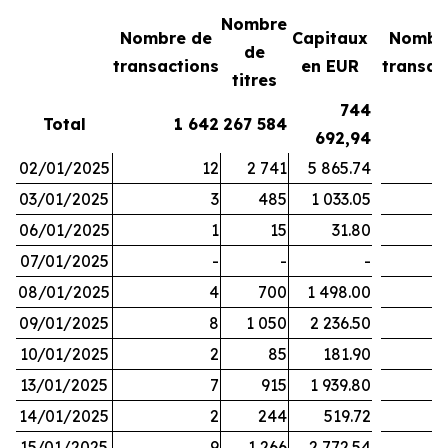
Nombre
Nombre de
Capitaux
Nombr
de
transactions
en EUR
transac
titres
744
Total
1 642
267 584
692,94
02/01/2025
12
2 741
5 865.74
03/01/2025
3
485
1 033.05
06/01/2025
1
15
31.80
07/01/2025
-
-
-
08/01/2025
4
700
1 498.00
09/01/2025
8
1 050
2 236.50
10/01/2025
2
85
181.90
13/01/2025
7
915
1 939.80
14/01/2025
2
244
519.72
15/01/2025
9
1 266
2 772.54