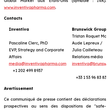
Global Market aux Etats-Unis (symbole : IVA).
www.inventivapharma.com
.
Contacts
Inventiva
Brunswick Group
Tristan Roquet Mon
Pascaline Clerc, PhD
Aude Lepreux /
EVP, Strategy and Corporate
Julia Cailleteau
Affairs
Relations média
media@inventivapharma.com
inventiva@brunswi
+1 202 499 8937
+33 1 53 96 83 83
Avertissement
Ce communiqué de presse contient des déclarations
prospectives au sens des dispositions de "safe-