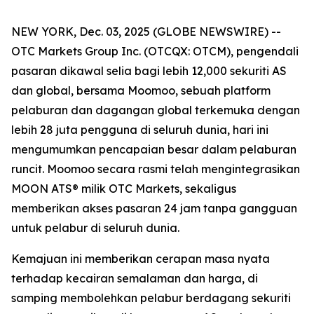
NEW YORK, Dec. 03, 2025 (GLOBE NEWSWIRE) --
OTC Markets Group Inc. (OTCQX: OTCM), pengendali
pasaran dikawal selia bagi lebih 12,000 sekuriti AS
dan global, bersama Moomoo, sebuah platform
pelaburan dan dagangan global terkemuka dengan
lebih 28 juta pengguna di seluruh dunia, hari ini
mengumumkan pencapaian besar dalam pelaburan
runcit. Moomoo secara rasmi telah mengintegrasikan
MOON ATS® milik OTC Markets, sekaligus
memberikan akses pasaran 24 jam tanpa gangguan
untuk pelabur di seluruh dunia.
Kemajuan ini memberikan cerapan masa nyata
terhadap kecairan semalaman dan harga, di
samping membolehkan pelabur berdagang sekuriti