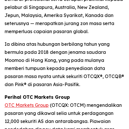
pelabur di Singapura, Australia, New Zealand,
Jepun, Malaysia, Amerika Syarikat, Kanada dan
seterusnya — merapatkan jurang zon masa serta
memperluas capaian pasaran global.
Ia dibina atas hubungan berbilang tahun yang
bermula pada 2018 dengan jenama saudara
Moomoo di Hong Kong, yang pada mulanya
memberi tumpuan kepada penyediaan data
pasaran masa nyata untuk sekuriti OTCQX®, OTCQB®
dan Pink® di pasaran Asia-Pasifik.
Perihal OTC Markets Group
OTC Markets Group
(OTCQX: OTCM) mengendalikan
pasaran yang dikawal selia untuk perdagangan
12,000 sekuriti AS dan antarabangsa. Piawaian