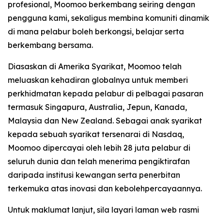
profesional, Moomoo berkembang seiring dengan
pengguna kami, sekaligus membina komuniti dinamik
di mana pelabur boleh berkongsi, belajar serta
berkembang bersama.
Diasaskan di Amerika Syarikat, Moomoo telah
meluaskan kehadiran globalnya untuk memberi
perkhidmatan kepada pelabur di pelbagai pasaran
termasuk Singapura, Australia, Jepun, Kanada,
Malaysia dan New Zealand. Sebagai anak syarikat
kepada sebuah syarikat tersenarai di Nasdaq,
Moomoo dipercayai oleh lebih 28 juta pelabur di
seluruh dunia dan telah menerima pengiktirafan
daripada institusi kewangan serta penerbitan
terkemuka atas inovasi dan kebolehpercayaannya.
Untuk maklumat lanjut, sila layari laman web rasmi