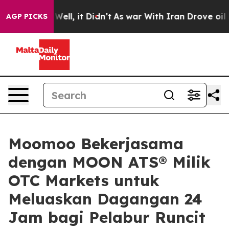
0%. Well, it Didn’t
As war With Iran Drove oil Price
AGP PICKS
Moomoo Bekerjasama
dengan MOON ATS® Milik
OTC Markets untuk
Meluaskan Dagangan 24
Jam bagi Pelabur Runcit