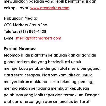
mewujudkan pasaran yang lebih berinformasi dan
cekap, Layari
www.otcmarkets.com
.
Hubungan Media:
OTC Markets Group Inc.
Telefon: (212) 896-4428
E-mel:
media@otcmarkets.com
Perihal Moomoo
Moomoo ialah platform pelaburan dan dagangan
global terkemuka yang berdedikasi untuk
memperkasa pelabur dengan alat mesra pengguna,
data serta cerapan. Platform kami direka untuk
menyediakan maklumat serta teknologi penting,
membolehkan pengguna membuat keputusan
pelaburan yang lebih tepat dan termaklum. Dengan
alat carta tercanggih dan ciri analisis bertaraf