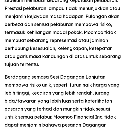
sebelum membuat sebarang keputusan pelaburan.
Prestasi pelaburan lampau tidak menunjukkan atau
menjamin kejayaan masa hadapan. Pulangan akan
berbeza dan semua pelaburan membawa risiko,
termasuk kehilangan modal pokok. Moomoo tidak
membuat sebarang representasi atau jaminan
berhubung kesesuaian, kelengkapan, ketepatan
atau garis masa kandungan di atas untuk sebarang
tujuan tertentu.
Berdagang semasa Sesi Dagangan Lanjutan
membawa risiko unik, seperti turun naik harga yang
lebih tinggi, kecairan yang lebih rendah, jurang
bida/tawaran yang lebih luas serta keterlihatan
pasaran yang terhad dan mungkin tidak sesuai
untuk semua pelabur. Moomoo Financial Inc. tidak
dapat menjamin bahawa pesanan Dagangan